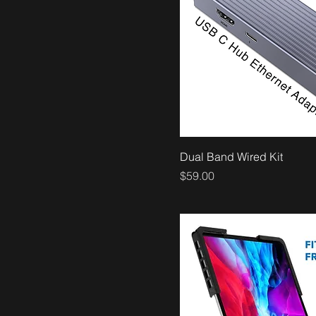
Dual Band Wired Kit
価格
$59.00