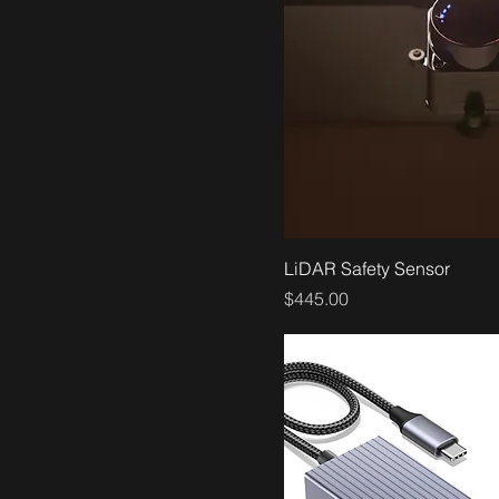
ベースのみ
台座のみ
腕/手首のみ
LiDAR Safety Sensor
価格
$445.00