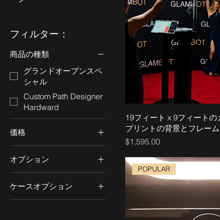
フィルター：
商品の種類
グランドオープンスペ
シャル
Custom Path Designer
Hardward
19フィート x 9フィー
プリントの背景とフレーム
価格
価格
$1,595.00
オプション
$59
$3,995
POPULAR
カスタム生地のみ
ケースオプション
フレームとカスタム生
地
コンプリートセット
（全3ケース）
フレームのみ