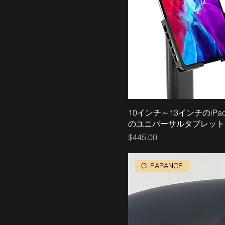
10インチ～13インチのiP
のユニバーサルタブレット
価格
$445.00
CLEARANCE