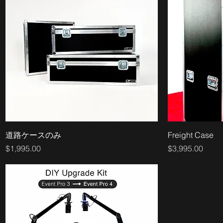
道路ケースのみ
Freight Case
価格
価格
$1,995.00
$3,995.00