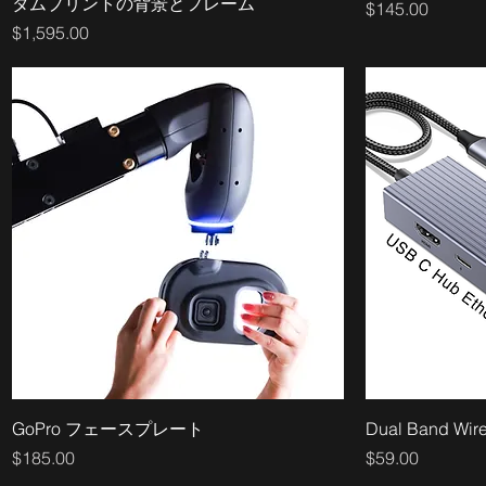
タムプリントの背景とフレーム
価格
$145.00
価格
$1,595.00
GoPro フェースプレート
Dual Band Wire
価格
価格
$185.00
$59.00