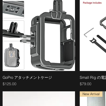
GoPro アタッチメントケージ
Small Rig
価格
価格
$125.00
$79.00
New Arrival