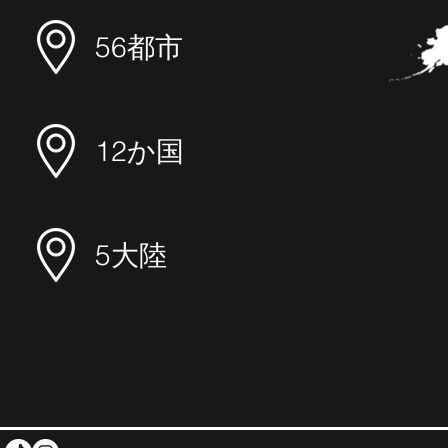
56都市
12か国
5大陸
Glambotを購入する