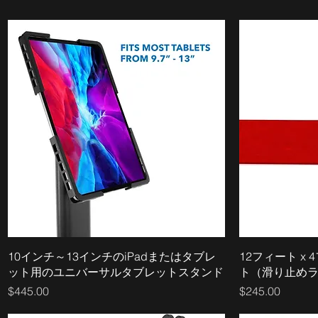
10インチ～13インチのiPadまたはタブレ
12フィート x
ット用のユニバーサルタブレットスタンド
ト（滑り止め
価格
価格
$445.00
$245.00