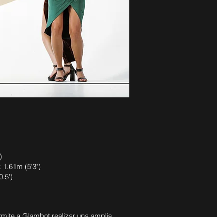
)
 1.61m (5'3")
.5')
mite a Glambot realizar una amplia