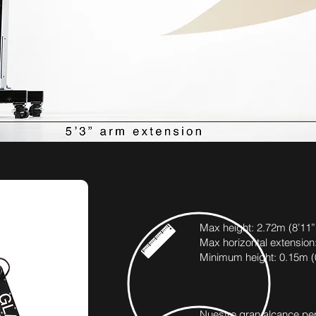
Max height: 2.72m (8’11”
Max horizontal extension:
Minimum height: 0.15m (0
Nuestro gran alcance per