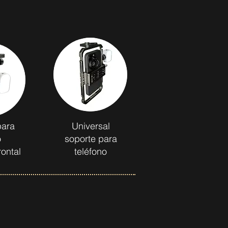
para
Universal
o
soporte para
rontal
teléfono