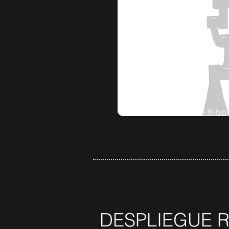
Size comparison to typi
DESPLIEGUE 