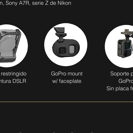
n, Sony A7R, serie Z de Nikon
 restringido
GoPro mount
Soporte 
tura DSLR
w/ faceplate
GoPr
Sin placa f