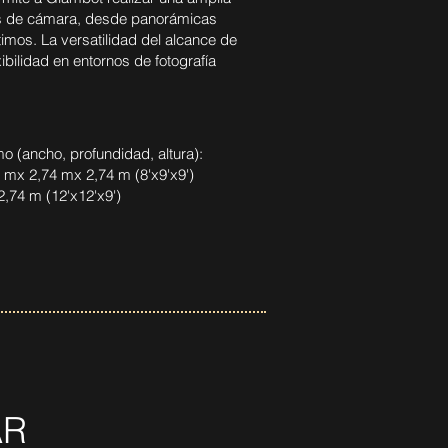
s de cámara, desde panorámicas
imos. La versatilidad del alcance de
bilidad en entornos de fotografía
o (ancho, profundidad, altura):
 mx 2,74 mx 2,74 m (8'x9'x9')
2,74 m (12'x12'x9')
AR