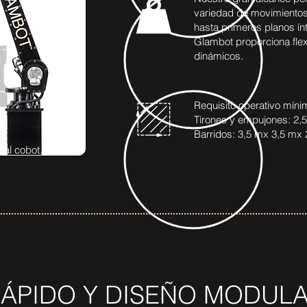
variedad de movimiento
hasta primeros planos ínt
Glambot proporciona flexi
dinámicos.
Requisito operativo mínim
Tirones y empujones: 2,5
Barridos: 3,5 mx 3,5 mx 
cal cobot.
RÁPIDO Y DISEÑO MODUL