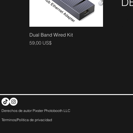
D
A
Vista rápida
Dual Band Wired Kit
Precio
59,00 US$
Derechos de autor Pixster Photobooth LLC
Términos/Política de
privacidad