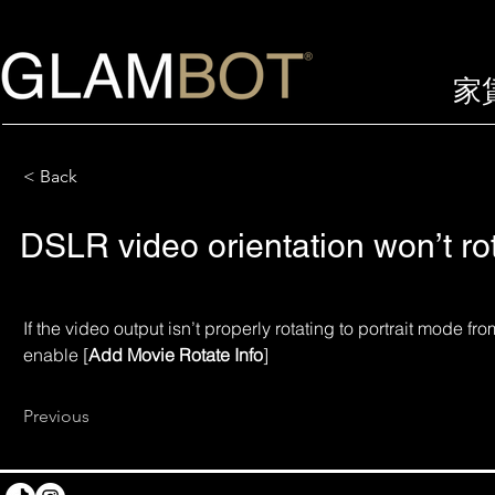
家
< Back
DSLR video orientation won’t r
If the video output isn’t properly rotating to portrait mode f
enable [
Add Movie Rotate Info
] 
Previous