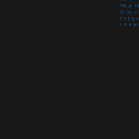
Widget Di
Check you
this page
If that do