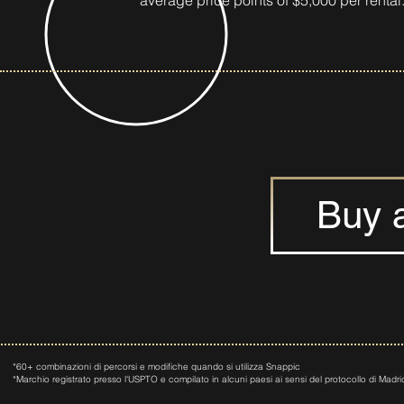
average price points of $5,000 per rental
Buy 
*60+ combinazioni di percorsi e modifiche quando si utilizza Snappic
*Marchio registrato presso l'USPTO e compilato in alcuni paesi ai sensi del protocollo di Madri