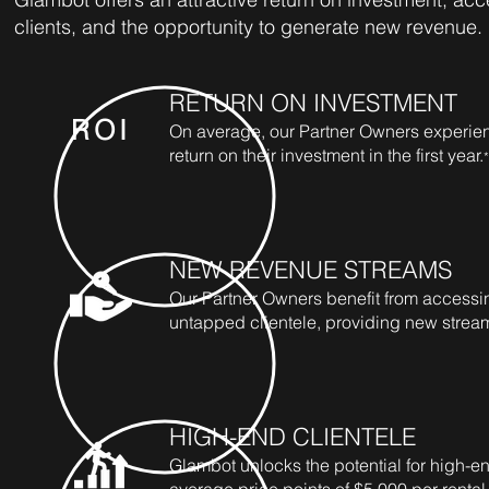
clients, and the opportunity to generate new revenue.
RETURN ON INVESTMENT
ROI
On average, our Partner Owners experie
return on their investment in the first year.
NEW REVENUE STREAMS
Our Partner Owners benefit from accessi
untapped clientele, providing new strea
HIGH-END CLIENTELE
Glambot unlocks the potential for high-en