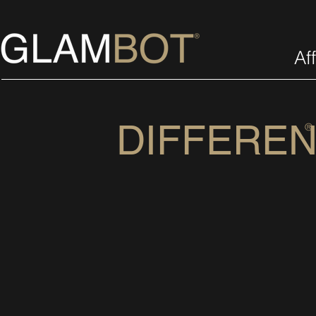
Aff
DIFFERE
®