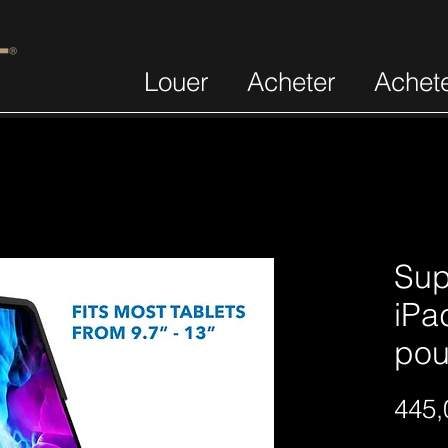
Louer
Acheter
Achet
Sup
iPa
pou
445,