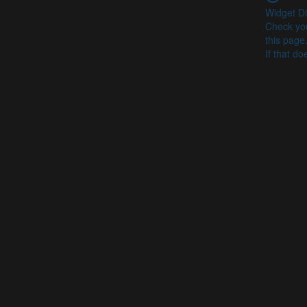
Widget Di
Check you
this page
If that do