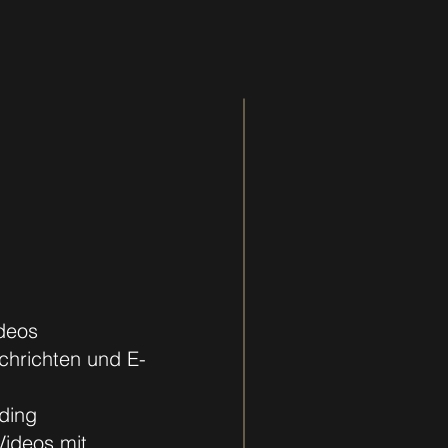
deos
achrichten und E-
ding
Videos mit