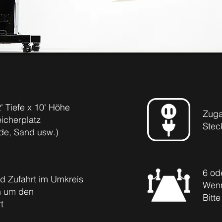
2' Tiefe x 10' Höhe
Zuga
eicherplatz
Stec
rde, Sand usw.)
6 od
d Zufahrt im Umkreis
Wenn
n um den
Bitte
t