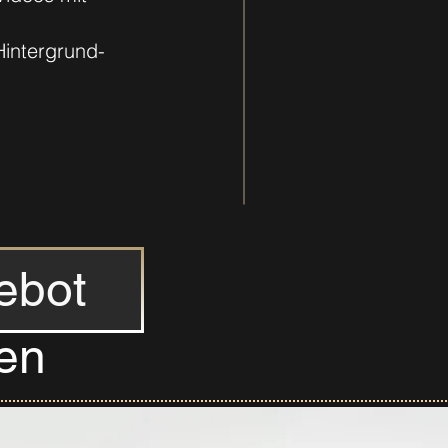
Hintergrund-
ebot
en